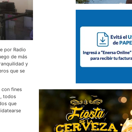
te por Radio
luego de más
ranquilidad y
teros que se
 con fines
, todos
ados que
didatearse