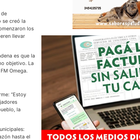
 de
 se creó la
comenzaron los
eren llevar
ndena es que la
o objetivo. La
 a FM Omega.
irme: “Estoy
ajadores
ueblo, la
nicipales:
azón hasta el