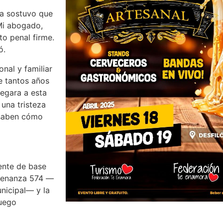
a sostuvo que
“Mi abogado,
to penal firme.
ó.
nal y familiar
e tantos años
legara a esta
una tristeza
 saben cómo
gente de base
rdenanza 574 —
nicipal— y la
luego