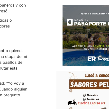
mpañeros y con
resó.
ticas o
adores
ontra quienes
una etapa de mi
s pasillos de
frutar esta
ad: “Yo voy a
 Cuando alguien
én pregunto