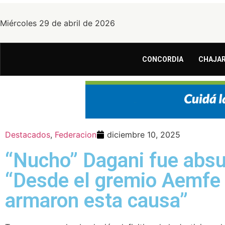
Miércoles 29 de abril de 2026
CONCORDIA
CHAJAR
Destacados
,
Federacion
diciembre 10, 2025
“Nucho” Dagani fue absu
“Desde el gremio Aemfe 
armaron esta causa”