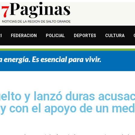
I
FEDERACION
POLICIAL
DEPORTES
CULTURA
elto y lanzó duras acusac
y con el apoyo de un med