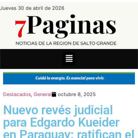
Jueves 30 de abril de 2026
Destacados
,
General
octubre 8, 2025
Nuevo revés judicial
para Edgardo Kueider
en Paraguay: ratifican el