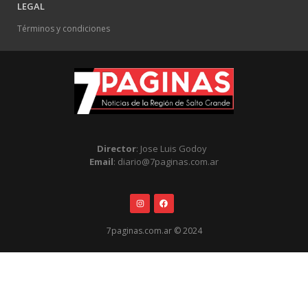
LEGAL
Términos y condiciones
Director
: Jose Luis Godoy
Email
: diario@7paginas.com.ar
7paginas.com.ar © 2024
.