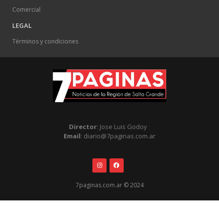
Comercial
LEGAL
Términos y condiciones
Director
: Jose Luis Godoy
Email
: diario@7paginas.com.ar
7paginas.com.ar © 2024