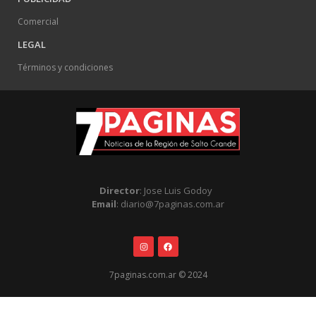
Comercial
LEGAL
Términos y condiciones
Director
: Jose Luis Godoy
Email
: diario@7paginas.com.ar
7paginas.com.ar © 2024