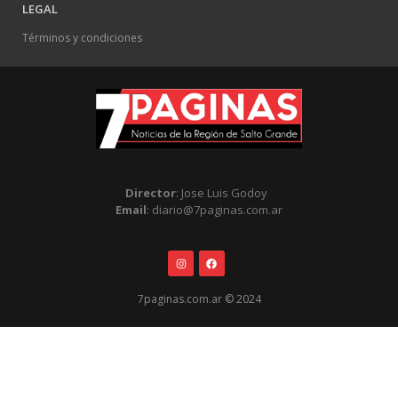
LEGAL
Términos y condiciones
Director
: Jose Luis Godoy
Email
: diario@7paginas.com.ar
7paginas.com.ar © 2024
.