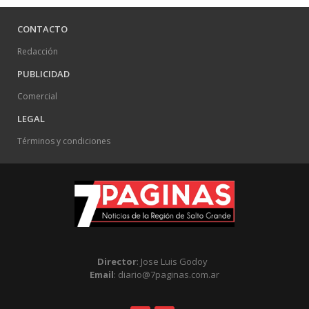
CONTACTO
Redacción
PUBLICIDAD
Comercial
LEGAL
Términos y condiciones
Director
: Jose Luis Godoy
Email
: diario@7paginas.com.ar