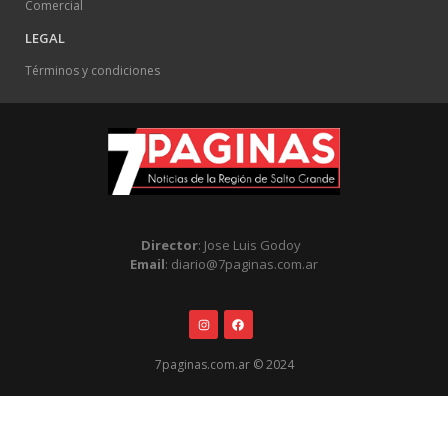
Comercial
LEGAL
Términos y condiciones
Director
: Jose Luis Godoy
Email
: diario@7paginas.com.ar
7paginas.com.ar © 2024
.