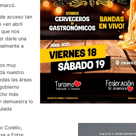
emarcó.
 de acceso tan
 «en abril
o que nos
r darle una
inalmente a
mos muy
 da nuestro
odas las áreas
 gobierno
ucho más
n demuestra lo
culada
o Colello,
sa a Entre