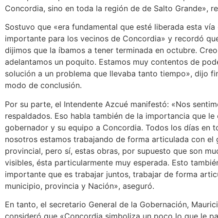
Concordia, sino en toda la región de de Salto Grande», r
Sostuvo que «era fundamental que esté liberada esta vía
importante para los vecinos de Concordia» y recordó que
dijimos que la íbamos a tener terminada en octubre. Cre
adelantamos un poquito. Estamos muy contentos de pode
solución a un problema que llevaba tanto tiempo», dijo f
modo de conclusión.
Por su parte, el Intendente Azcué manifestó: «Nos senti
respaldados. Eso habla también de la importancia que le
gobernador y su equipo a Concordia. Todos los días en t
nosotros estamos trabajando de forma articulada con el
provincial, pero sí, estas obras, por supuesto que son m
visibles, ésta particularmente muy esperada. Esto tambié
importante que es trabajar juntos, trabajar de forma arti
municipio, provincia y Nación», aseguró.
En tanto, el secretario General de la Gobernación, Maurici
consideró que «Concordia simboliza un poco lo que le pa