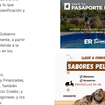
y lo que
lanificación y
 Gobierno
ente, a partir
ferida a la
o en los
o,
 y Finanzadas,
o. También
io Colello, y
egonese, y los
s.