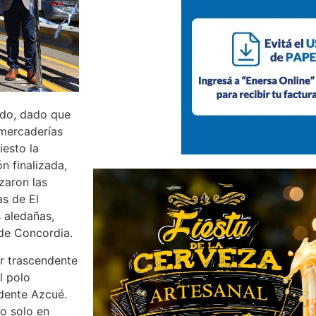
sado, dado que
 mercaderías
iesto la
n finalizada,
izaron las
as de El
s aledañas,
 de Concordia.
ar trascendente
l polo
ndente Azcué.
no solo en