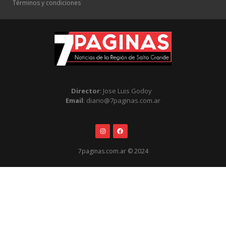
Términos y condiciones
Director
: Jose Luis Godoy
Email
: diario@7paginas.com.ar
7paginas.com.ar © 2024
.