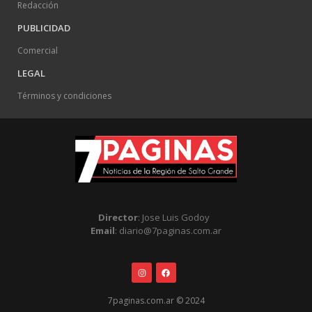
Redacción
PUBLICIDAD
Comercial
LEGAL
Términos y condiciones
Director
: Jose Luis Godoy
Email
: diario@7paginas.com.ar
7paginas.com.ar © 2024