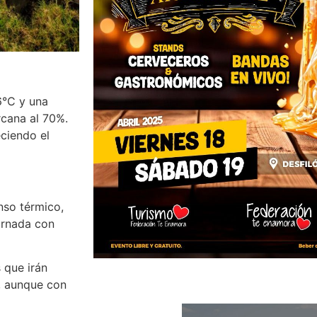
6°C y una
cana al 70%.
eciendo el
nso térmico,
ornada con
 que irán
e, aunque con