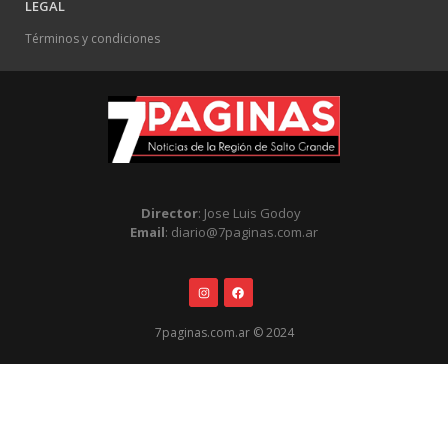
LEGAL
Términos y condiciones
Director
: Jose Luis Godoy
Email
: diario@7paginas.com.ar
7paginas.com.ar © 2024
.