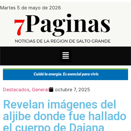
Martes 5 de mayo de 2026
Destacados
,
General
octubre 7, 2025
Revelan imágenes del
aljibe donde fue hallado
el cuerpo de Daiana