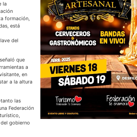
 la
tación
ta formación,
das, está
lave del
 señaló que
rramientas a
isitante, en
tar a la altura
tanto las
una Federación
urístico,
 del gobierno