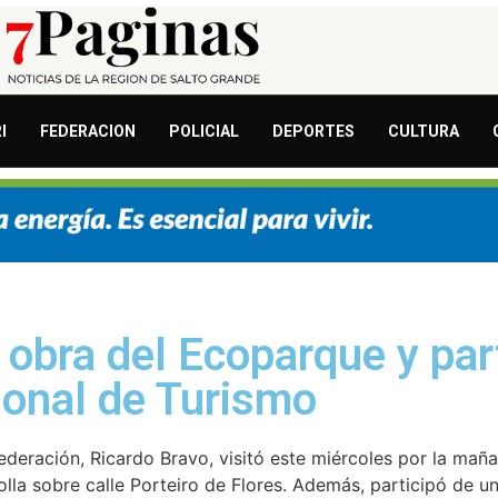
I
FEDERACION
POLICIAL
DEPORTES
CULTURA
 obra del Ecoparque y part
sonal de Turismo
Federación, Ricardo Bravo, visitó este miércoles por la mañ
lla sobre calle Porteiro de Flores. Además, participó de u