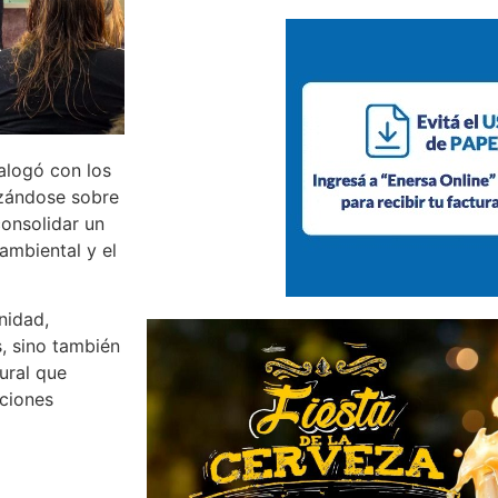
ialogó con los
izándose sobre
consolidar un
ambiental y el
nidad,
s, sino también
ural que
aciones