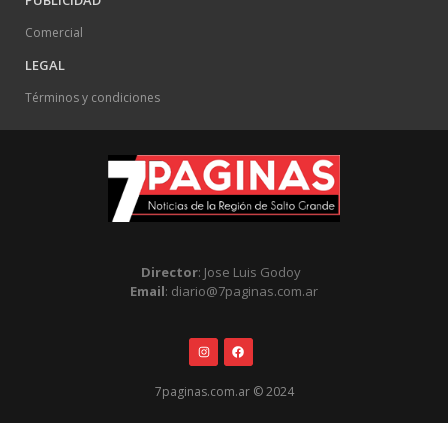
PUBLICIDAD
Comercial
LEGAL
Términos y condiciones
Director
: Jose Luis Godoy
Email
: diario@7paginas.com.ar
7paginas.com.ar © 2024