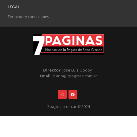
LEGAL
Términos y condiciones
Director
: Jose Luis Godoy
Email
: diario@7paginas.com.ar
7paginas.com.ar © 2024
.