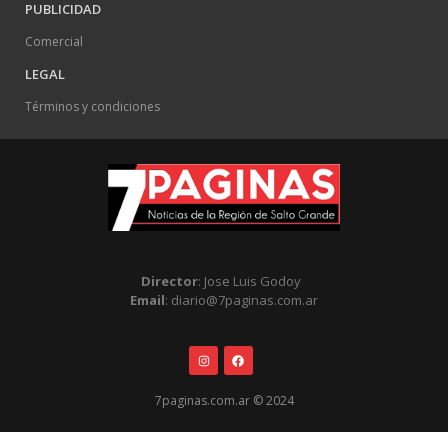
PUBLICIDAD
Comercial
LEGAL
Términos y condiciones
Director
: Jose Luis Godoy
Email
: diario@7paginas.com.ar
7paginas.com.ar © 2024