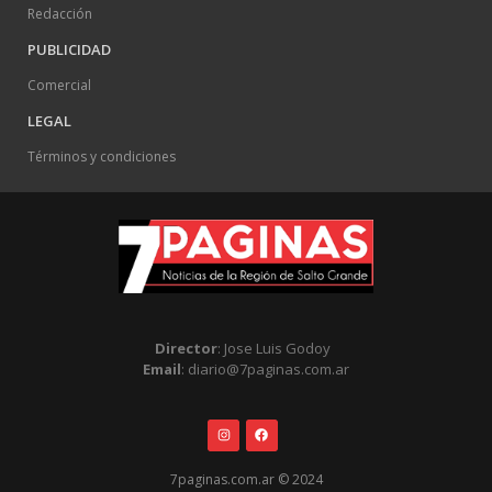
Redacción
PUBLICIDAD
Comercial
LEGAL
Términos y condiciones
Director
: Jose Luis Godoy
Email
: diario@7paginas.com.ar
7paginas.com.ar © 2024