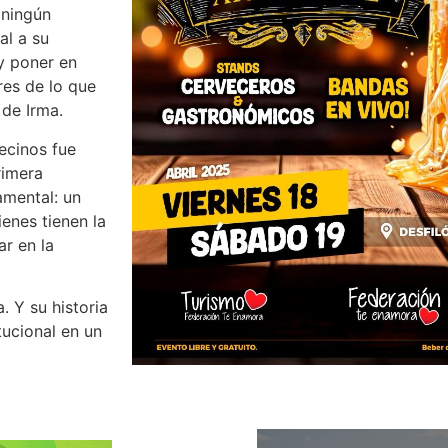
 ningún
al a su
 y poner en
es de lo que
 de Irma.
vecinos fue
rimera
amental: un
ienes tienen la
ar en la
. Y su historia
tucional en un