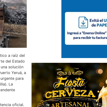
ico a raíz del
rte del Estado
 una solución
Puerto Yeruá, a
 urgente para
lla). La
ntendente
encia oficial.