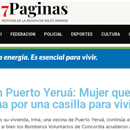
I
FEDERACION
POLICIAL
DEPORTES
CULTURA
 Puerto Yeruá: Mujer que
 por una casilla para viv
 su vivienda, Irma, una vecina de Puerto Yeruá, continúa a
y si bien los Bomberos Voluntarios de Concordia acudieron al