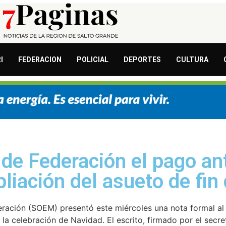
I
FEDERACION
POLICIAL
DEPORTES
CULTURA
de Federación el pago an
liación del asueto de fin
ración (SOEM) presentó este miércoles una nota formal al 
a celebración de Navidad. El escrito, firmado por el secre