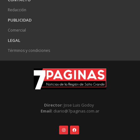
Redacción
PUBLICIDAD
Comercial
LEGAL
Términos y condiciones
Director
: Jose Luis Godoy
Email
: diario@7paginas.com.ar