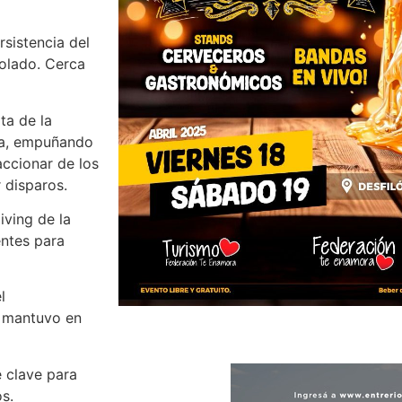
rsistencia del
rolado. Cerca
ta de la
ama, empuñando
accionar de los
r disparos.
iving de la
entes para
l
y mantuvo en
e clave para
os.