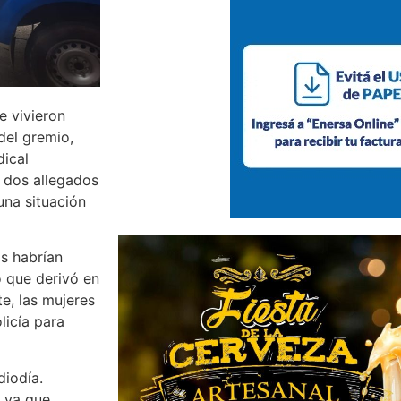
e vivieron
del gremio,
dical
 dos allegados
una situación
s habrían
o que derivó en
te, las mujeres
licía para
diodía.
, ya que