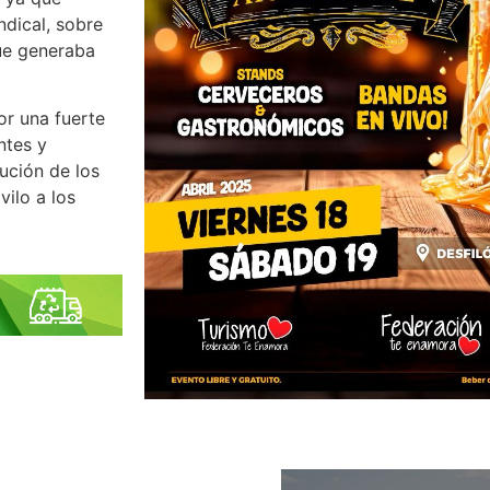
dical, sobre
ue generaba
or una fuerte
ntes y
ución de los
ilo a los