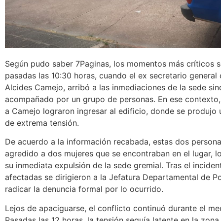
Según pudo saber 7Paginas, los momentos más críticos s
pasadas las 10:30 horas, cuando el ex secretario general 
Alcides Camejo, arribó a las inmediaciones de la sede sin
acompañado por un grupo de personas. En ese contexto,
a Camejo lograron ingresar al edificio, donde se produjo 
de extrema tensión.
De acuerdo a la información recabada, estas dos persona
agredido a dos mujeres que se encontraban en el lugar, l
su inmediata expulsión de la sede gremial. Tras el inciden
afectadas se dirigieron a la Jefatura Departamental de Po
radicar la denuncia formal por lo ocurrido.
Lejos de apaciguarse, el conflicto continuó durante el me
Pasadas las 12 horas, la tensión seguía latente en la zona