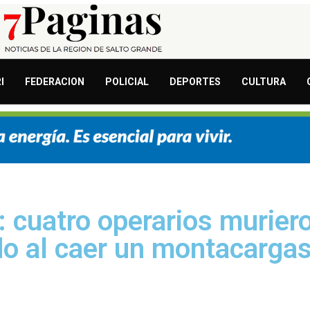
I
FEDERACION
POLICIAL
DEPORTES
CULTURA
 cuatro operarios murier
do al caer un montacarga