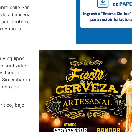
obre calle San
de albañilería
 accidente se
provocó la
a y equipos
 encontrados
os fueron
. Sin embargo,
número de
ítico, bajo