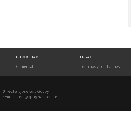
PUBLICIDAD
LEGAL
Comercial
Términos y condiciones
Director
: Jose Luis Godoy
Email
: diario@7paginas.com.ar