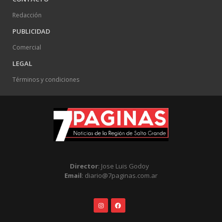
Redacción
PUBLICIDAD
Comercial
LEGAL
Términos y condiciones
Director
: Jose Luis Godoy
Email
: diario@7paginas.com.ar