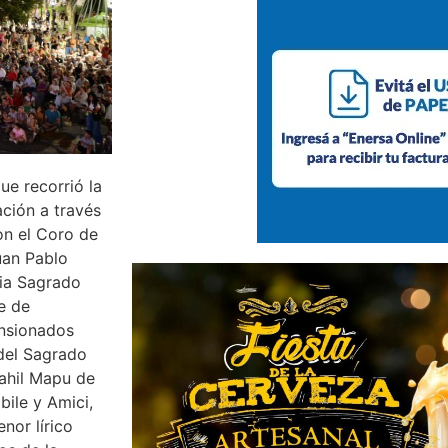
e recorrió la
ación a través
on el Coro de
uan Pablo
uia Sagrado
e de
ensionados
del Sagrado
Tahil Mapu de
bile y Amici,
nor lírico