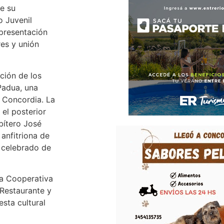
e su
o Juvenil
epresentación
es y unión
ción de los
Padua, una
e Concordia. La
 el posterior
bítero José
 anfitriona de
e celebrado de
la Cooperativa
 Restaurante y
sta cultural