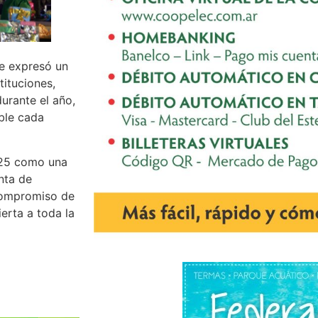
se expresó un
tituciones,
urante el año,
ible cada
2025 como una
nta de
 compromiso de
ierta a toda la