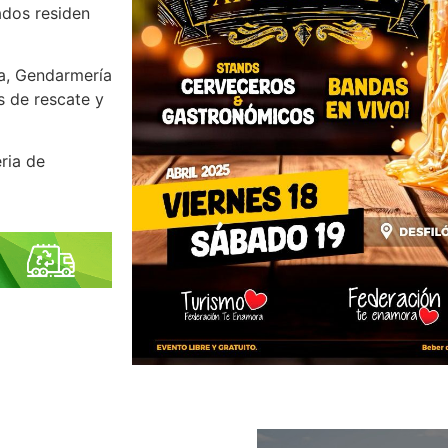
ados residen
na, Gendarmería
s de rescate y
ria de