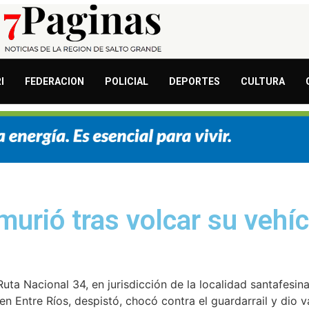
I
FEDERACION
POLICIAL
DEPORTES
CULTURA
urió tras volcar su vehíc
a Ruta Nacional 34, en jurisdicción de la localidad santafesi
n Entre Ríos, despistó, chocó contra el guardarrail y dio 