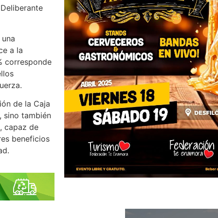
 Deliberante
 una
ce a la
0% corresponde
llos
uerza.
ión de la Caja
, sino también
a, capaz de
es beneficios
ad.