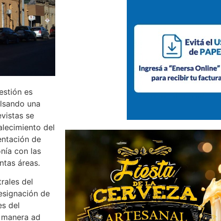
estión es
ulsando una
evistas se
alecimiento del
entación de
nía con las
ntas áreas.
rales del
designación de
es del
e manera ad