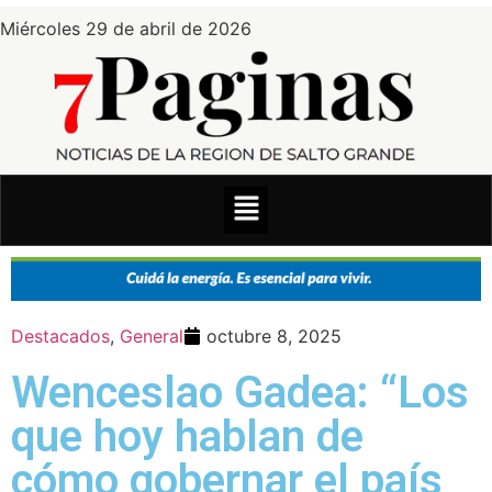
Miércoles 29 de abril de 2026
Destacados
,
General
octubre 8, 2025
Wenceslao Gadea: “Los
que hoy hablan de
cómo gobernar el país