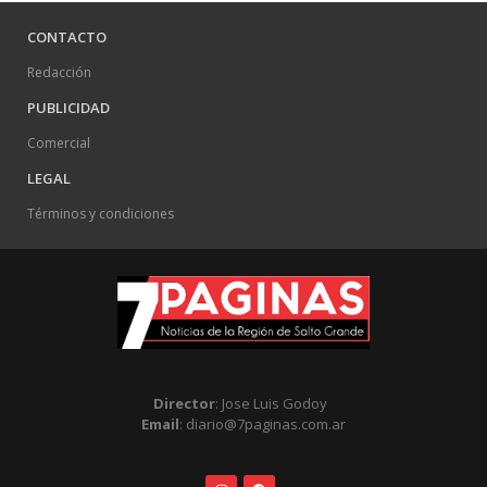
CONTACTO
Redacción
PUBLICIDAD
Comercial
LEGAL
Términos y condiciones
Director
: Jose Luis Godoy
Email
: diario@7paginas.com.ar